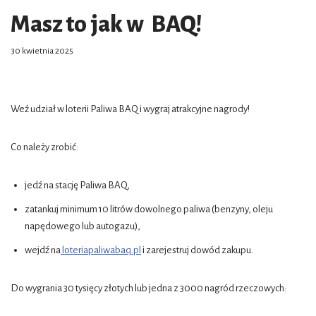
Masz to jak w BAQ!
30 kwietnia 2025
Weź udział w loterii Paliwa BAQ i wygraj atrakcyjne nagrody!
Co należy zrobić:
jedź na stację Paliwa BAQ,
zatankuj minimum 10 litrów dowolnego paliwa (benzyny, oleju
napędowego lub autogazu),
wejdź na
loteriapaliwabaq.pl
i zarejestruj dowód zakupu.
Do wygrania 30 tysięcy złotych lub jedna z 3000 nagród rzeczowych: