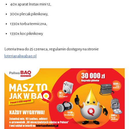
40x aparat Instax mini 12,
300x plecak piknikowy,
1330x torba termiczna,
1330x koc piknikowy.
Loteria trwa do 25 czerwca, regulamin dostępny na stronie
loteriapaliwabaq.pl